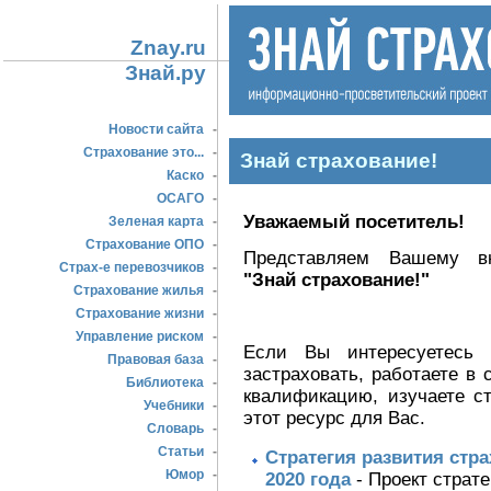
Znay.ru
Знай.ру
Новости сайта
-
Страхование это...
-
Знай страхование!
Каско
-
ОСАГО
-
Уважаемый посетитель!
Зеленая карта
-
Страхование ОПО
-
Представляем Вашему в
Страх-е перевозчиков
-
"Знай страхование!"
Страхование жилья
-
Страхование жизни
-
Управление риском
-
Если Вы интересуетесь 
Правовая база
-
застраховать, работаете в
Библиотека
-
квалификацию, изучаете с
Учебники
-
этот ресурс для Вас.
Словарь
-
Статьи
-
Стратегия развития стр
Юмор
-
2020 года
- Проект страт