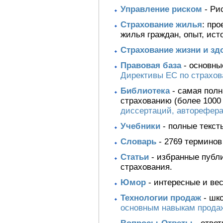
Управление риском
- Ри
Страхование жилья
: пр
жилья граждан, опыт, ист
Страхование жизни и зд
Правовая база
- основны
Директивы ЕС по страхо
Библиотека
- самая пол
страхованию (более 1000
диссертаций, авторефер
Учебники
- полные текст
Словарь
- 2769 терминов
Статьи
- избранные публ
страхования.
Юмор
- интересные и вес
Технологии продаж
- шко
основным навыкам продаж