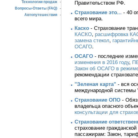
Технологии продаж
-
Правительством РФ.
Вопросы-Ответы (FAQ)
-
Страхование это...
- 40 о
Автопутешествия
-
всего мира.
Каско
- Страхование тран
КАСКО
,
расшифровка КА
замена стекол
,
гарантий
ОСАГО
.
ОСАГО
- последние изме
изменения в 2016 году
,
П
Закон об ОСАГО в режиме
рекомендации страховат
"Зеленая карта"
- вся ос
международной системы "
Страхование ОПО
- Обяз
владельца опасного объе
консультации для страхо
Страхование ответствен
страхование гражданской
пассажирам: Закон, тари