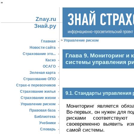
"
Znay.ru
Знай.ру
>
Управление риском
Главная
-
Новости сайта
-
Страхование это...
-
Глава 9. Мониторинг и 
Каско
-
системы управления р
ОСАГО
-
Зеленая карта
-
Страхование ОПО
-
Страх-е перевозчиков
-
Страхование жилья
-
9.1. Стандарты управления
Страхование жизни
-
Управление риском
-
Мониторинг является обяз
Правовая база
-
Во-первых, он нужен для п
Библиотека
-
рисками соответствуют 
Учебники
-
своевременно выявить из
самой системы.
Словарь
-