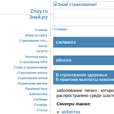
Znay.ru
Знай.ру
>
Словарь
Главная
-
Новости сайта
-
Страхование это...
-
силикоз
Каско
-
ОСАГО
-
Зеленая карта
-
silicosis
Страхование ОПО
-
Страх-е перевозчиков
-
Страхование жилья
-
В страховании здоровья:
Страхование жизни
-
В практике выплаты компен
Управление риском
-
Правовая база
-
заболевание легких, котор
Библиотека
-
распространено среди шахт
Учебники
-
Смотри также:
Словарь
-
Статьи
-
асбестоз