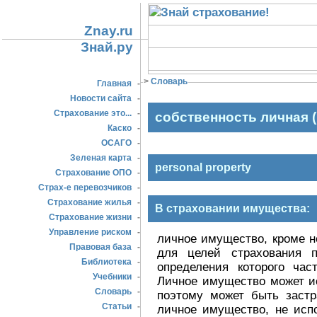
Znay.ru
Знай.ру
>
Словарь
Главная
-
Новости сайта
-
Страхование это...
-
собственность личная 
Каско
-
ОСАГО
-
Зеленая карта
-
personal property
Страхование ОПО
-
Страх-е перевозчиков
-
Страхование жилья
-
В страховании имущества:
Страхование жизни
-
Управление риском
-
личное имущество, кроме 
Правовая база
-
для целей страхования 
Библиотека
-
определения которого час
Учебники
-
Личное имущество может и
Словарь
-
поэтому может быть застр
Статьи
-
личное имущество, не исп