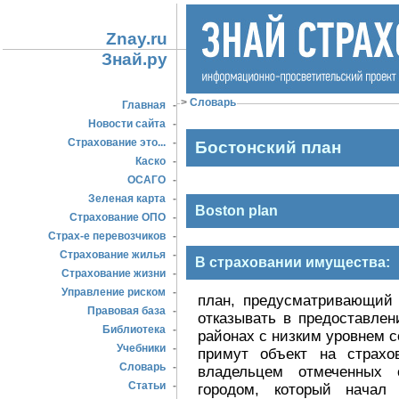
Znay.ru
Знай.ру
>
Словарь
Главная
-
Новости сайта
-
Страхование это...
-
Бостонский план
Каско
-
ОСАГО
-
Зеленая карта
-
Boston plan
Страхование ОПО
-
Страх-е перевозчиков
-
Страхование жилья
-
В страховании имущества:
Страхование жизни
-
Управление риском
-
план, предусматривающий 
Правовая база
-
отказывать в предоставле
Библиотека
-
районах с низким уровнем с
Учебники
-
примут объект на страхо
Словарь
-
владельцем отмеченных 
Статьи
-
городом, который начал