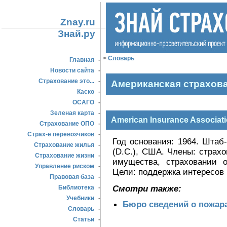
Znay.ru
Знай.ру
>
Словарь
Главная
-
Новости сайта
-
Страхование это...
-
Американская страхов
Каско
-
ОСАГО
-
Зеленая карта
-
American Insurance Associati
Страхование ОПО
-
Страх-е перевозчиков
-
Год основания: 1964. Штаб-
Страхование жилья
-
(D.C.), США. Члены: страх
Страхование жизни
-
имущества, страховании 
Управление риском
-
Цели: поддержка интересов
Правовая база
-
Смотри также:
Библиотека
-
Учебники
-
Бюро сведений о пожара
Словарь
-
Статьи
-