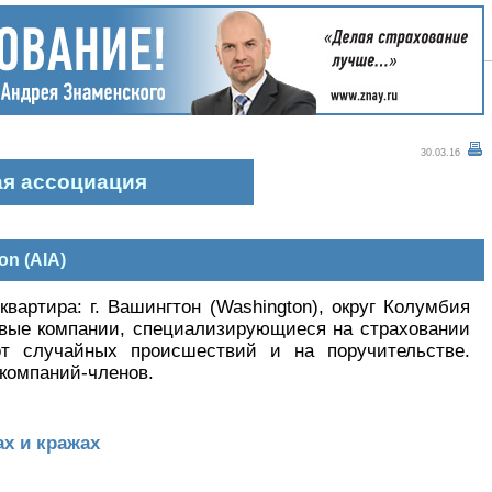
30.03.16
ая ассоциация
on (AIA)
квартира: г. Вашингтон (Washington), округ Колумбия
овые компании, специализирующиеся на страховании
от случайных происшествий и на поручительстве.
 компаний-членов.
х и кражах