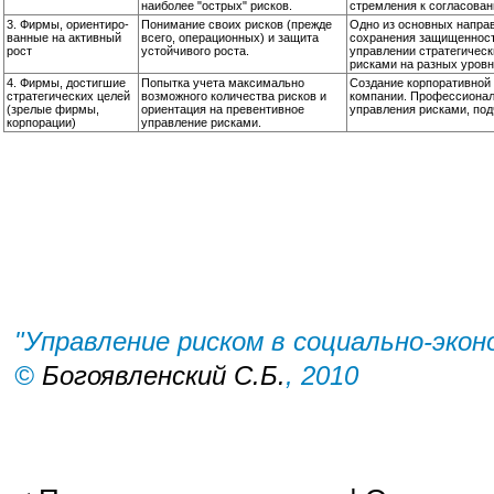
наиболее "острых" рисков.
стремления к согласован
3. Фирмы, ориентиро­
Понимание своих рисков (прежде
Одно из основных направ
ванные на активный
всего, операционных) и защита
сохранения защищенност
рост
устойчивого роста.
управлении стратегичес
рисками на разных уровн
4. Фирмы, достигшие
Попытка учета максимально
Создание корпоративной 
стратегичес­ких целей
возможного количества рисков и
компании. Профессиональ
(зрелые фирмы,
ориентация на превентивное
управления рисками, под
корпорации)
управление рисками.
"Управление риском в социально-экон
©
Богоявленский С.Б.
, 2010