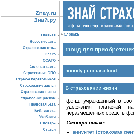
Znay.ru
Знай.ру
>
Словарь
Главная
-
Новости сайта
-
Страхование это...
-
фонд для приобретения
Каско
-
ОСАГО
-
Зеленая карта
-
annuity purchase fund
Страхование ОПО
-
Страх-е перевозчиков
-
Страхование жилья
-
В страховании жизни:
Страхование жизни
-
Управление риском
-
фонд, учрежденный в соот
Правовая база
-
удержания платежей на
Библиотека
-
неразмещенных средств фо
Учебники
-
Смотри также:
Словарь
-
Статьи
-
аннуитет (страховая рен