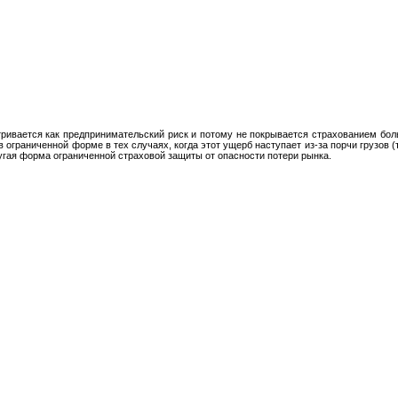
ивается как предпринимательский риск и потому не покрывается страхованием боль
 ограниченной форме в тех случаях, когда этот ущерб наступает из-за порчи грузов 
угая форма ограниченной страховой защиты от опасности потери рынка.