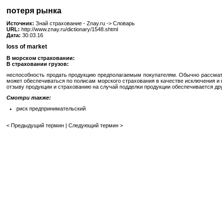
потеря рынка
Источник:
Знай страхование - Znay.ru -> Словарь
URL:
http://www.znay.ru/dictionary/1548.shtml
Дата:
30.03.16
loss of market
В морском страховании:
В страховании грузов:
неспособность продать продукцию предполагаемым покупателям. Обычно рассматр
может обеспечиваться по полисам морского страхования в качестве исключения и в
отзыву продукции и страхованию на случай подделки продукции обеспечивается др
Смотри также:
риск предпринимательский
< Предыдущий термин
|
Следующий термин >